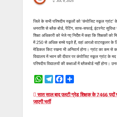
JUL 9, 2025
जिले के सभी परिषदीय स्कूलों को ‘कंपोजिट स्कूल ग्रांट
धनराशि से ब्लैक बोर्ड, पेंटिंग, साफ-सफाई, इंटरनेट सुवि
शिक्षा अधिकारी को भेजे गए निर्देश में कहा कि शिक्षकों को
में 250 से अधिक बच्चे पढ़ते हैं, वहां आरओ वाटरकूलर क
मेडिकल किट रखना भी अनिवार्य होगा। ग्रांट का कम से क
विद्यालय में भवन की दीवार पर कंपोजिट स्कूल ग्रांट के मद
परिषदीय विद्यालयों की कक्षाओं में ब्लैकबोर्ड नहीं होगा। उ
W
T
F
S
h
el
a
h
at
e
c
ar
Post
सात साल बाद एलटी ग्रेड शिक्षक के 7466 पदों 
जाएगी भर्ती
s
gr
e
e
navigation
A
a
b