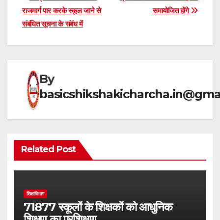
Post
s
gr
e
e
राजमार्ग पार करके स्कूल जाने से
समायोजित होंगे
navigation
संबंधित सूचना के संबंध में
A
a
b
p
m
o
p
o
k
By
basicshikshakicharcha.in@gma
Related Post
शिक्षाविभाग
71877 स्कूलों के शिक्षकों को आधुनिक
शिक्षण का प्रशिक्षण