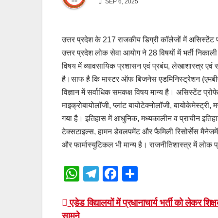
SEP 6, 2025
उत्तर प्रदेश के 217 राजकीय डिग्री कॉलेजों में असिस्टेंट
उत्तर प्रदेश लोक सेवा आयोग ने 28 विषयों में भर्ती निकाली
विषय में व्यावसायिक प्रशासन एवं प्रबंध, लेखाशास्त्र एवं 
है।साफ है कि मास्टर ऑफ बिजनेस एडमिनिस्ट्रेशन (एमबीए
विज्ञान में सर्वाधिक समकक्ष विषय मान्य है। असिस्टेंट प्रो
माइक्रोबायोलॉजी, प्लांट बायोटेक्नोलॉजी, बायोकेमेस्ट्री
गया है। इतिहास में आधुनिक, मध्यकालीन व प्राचीन इतिहास के
टेक्सटाइल्स, हामन डेवलपमेंट और फैमिली रिसोर्सेस मैनेज
और फार्मास्युटिकल भी मान्य है। राजनीतिशास्त्र में लोक प्र
W
T
F
S
h
el
a
h
at
e
c
ar
Post
एडेड विद्यालयों में प्रधानाचार्य भर्ती को लेकर शि
सामने