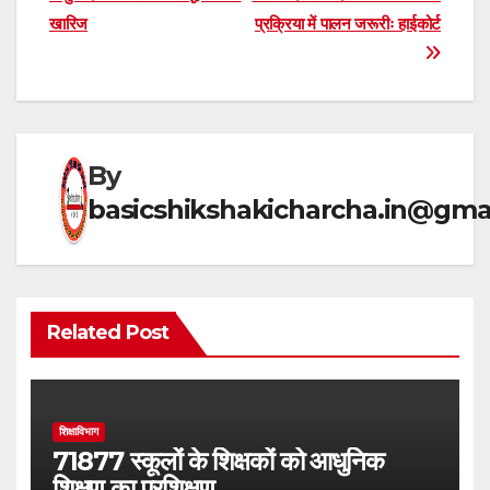
s
gr
e
e
navigation
खारिज
प्रक्रिया में पालन जरूरीः हाईकोर्ट
A
a
b
p
m
o
p
o
k
By
basicshikshakicharcha.in@gma
Related Post
शिक्षाविभाग
71877 स्कूलों के शिक्षकों को आधुनिक
शिक्षण का प्रशिक्षण