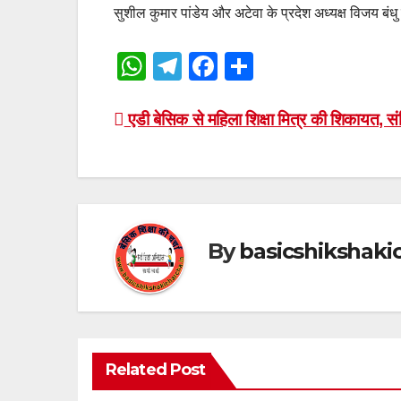
सुशील कुमार पांडेय और अटेवा के प्रदेश अध्यक्ष विजय बंध
W
T
F
S
h
el
a
h
at
e
c
ar
Post
एडी बेसिक से महिला शिक्षा मित्र की शिकायत, सं
s
gr
e
e
navigation
A
a
b
p
m
o
p
o
By
basicshikshak
k
Related Post