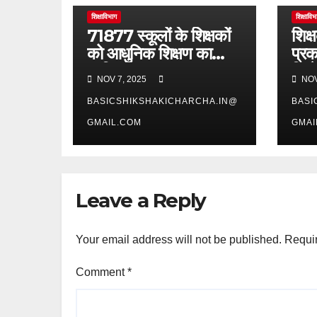
शिक्षाविभाग
शिक्षाविभ
71877 स्कूलों के शिक्षकों
शिक्ष
को आधुनिक शिक्षण का
प्रक
प्रशिक्षण
जिल
NOV 7, 2025
NOV
BASICSHIKSHAKICHARCHA.IN@
BASI
GMAIL.COM
GMAI
Leave a Reply
Your email address will not be published.
Requir
Comment
*