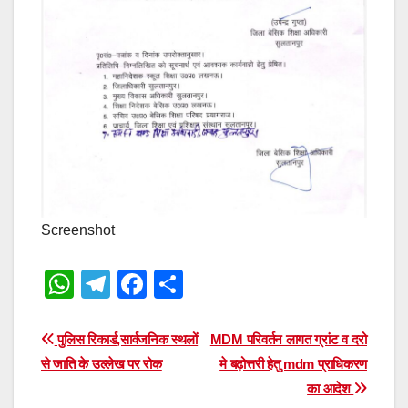
Screenshot
W
T
F
S
h
el
a
h
at
e
c
ar
Post
पुलिस रिकार्ड,सार्वजनिक स्थलों
MDM परिवर्तन लागत ग्रांट व दरो
s
gr
e
e
से जाति के उल्लेख पर रोक
मे बढ़ोत्तरी हेतु mdm प्राधिकरण
navigation
का आदेश
A
a
b