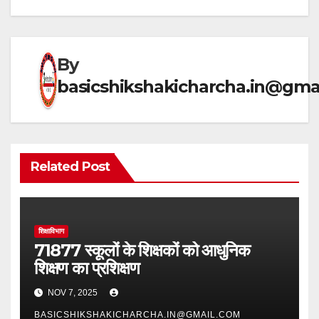
p
m
o
p
o
k
By
basicshikshakicharcha.in@gma
Related Post
शिक्षाविभाग
71877 स्कूलों के शिक्षकों को आधुनिक
शिक्षण का प्रशिक्षण
NOV 7, 2025
BASICSHIKSHAKICHARCHA.IN@GMAIL.COM