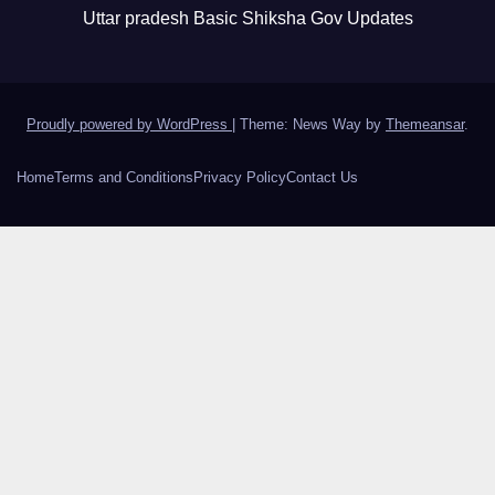
Uttar pradesh Basic Shiksha Gov Updates
Proudly powered by WordPress
|
Theme: News Way by
Themeansar
.
Home
Terms and Conditions
Privacy Policy
Contact Us