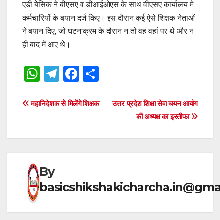
एडी बेसिक ने बीएसए व डीआईओएस के साथ वीएसए कार्यालय में
कर्मचारियों के बयान दर्ज किए। इस दौरान कई ऐसे शिक्षक नेताओं
ने बयान दिए, जो घटनाक्रम के दौरान न तो वह वहां पर थे और न
ही बाद में आए थे।
W
T
F
S
h
el
a
h
at
e
c
ar
Post
महानिदेशक से मिलेंगे शिक्षक
उत्तर प्रदेश शिक्षा सेवा चयन आयोग
s
gr
e
e
की अध्यक्ष का इस्तीफा
navigation
A
a
b
p
m
o
p
o
By
k
basicshikshakicharcha.in@gma