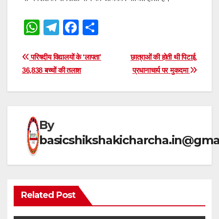
W
T
F
S
h
el
a
h
at
e
c
ar
Post
परिषदीय विद्यालयों के ‘लापता’
छात्राओं की होती थी पिटाई,
s
gr
e
e
36,838 बच्चों की तलाश
प्रधानाचार्य पर मुकदमा
navigation
A
a
b
p
m
o
p
o
By
k
basicshikshakicharcha.in@gma
Related Post