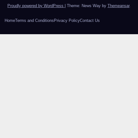
Proudly powered by WordPress
|
Theme: News Way by
Themeansar
.
Home
Terms and Conditions
Privacy Policy
Contact Us