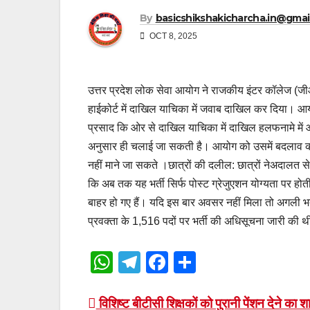
By
basicshikshakicharcha.in@gmai
OCT 8, 2025
उत्तर प्रदेश लोक सेवा आयोग ने राजकीय इंटर कॉलेज (जीआईस
हाईकोर्ट में दाखिल याचिका में जवाब दाखिल कर दिया। आयो
प्रसाद कि ओर से दाखिल याचिका में दाखिल हलफनामे में आयो
अनुसार ही चलाई जा सकती है। आयोग को उसमें बदलाव का को
नहीं माने जा सकते ।छात्रों की दलील: छात्रों नेअदालत से
कि अब तक यह भर्ती सिर्फ पोस्ट ग्रेजुएशन योग्यता पर हो
बाहर हो गए हैं। यदि इस बार अवसर नहीं मिला तो अगली 
प्रवक्ता के 1,516 पदों पर भर्ती की अधिसूचना जारी की 
W
T
F
S
h
el
a
h
at
e
c
ar
Post
विशिष्ट बीटीसी शिक्षकों को पुरानी पेंशन देने का श