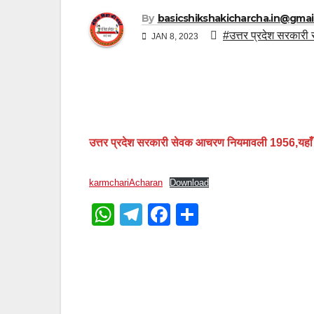
By
basicshikshakicharcha.in@gmai
#उत्तर प्रदेश सरका
JAN 8, 2023
उत्तर प्रदेश सरकारी सेवक आचरण नियमावली 1956,यहाँ
karmchariAcharan
Download
W
T
F
S
h
el
a
h
at
e
c
ar
Post
s
gr
e
e
navigation
A
a
b