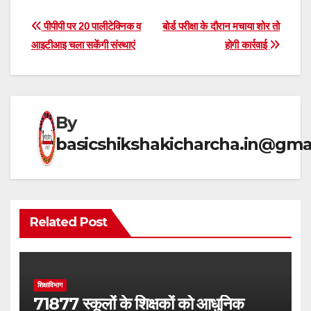
h
el
a
h
at
e
c
ar
Post
पीपीपी पर 20 पालीटेक्निक व
बोर्ड परीक्षा के दौरान मचाया शोर तो
s
gr
e
e
आइटीआइ चला सकेंगी संस्थाएं
होगी कार्रवाई
navigation
A
a
b
p
m
o
p
o
By
k
basicshikshakicharcha.in@gma
Related Post
शिक्षाविभाग
71877 स्कूलों के शिक्षकों को आधुनिक