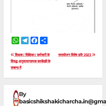
W
T
F
S
h
el
a
h
at
e
c
ar
Post
शिक्षक / शिक्षिका / कर्मचारी के
समायोजन विशेष फ़ॉर 2023
s
gr
e
e
विरूद्ध अनुशासनात्मक कार्यवाही के
navigation
सम्बन्ध में
A
a
b
p
m
o
p
o
k
By
basicshikshakicharcha.in@gma