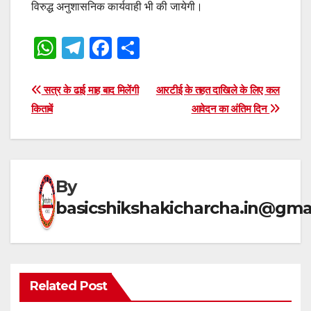
विरुद्ध अनुशासनिक कार्यवाही भी की जायेगी।
W
T
F
S
h
el
a
h
at
e
c
ar
Post
सत्र के ढाई माह बाद मिलेंगी
आरटीई के तहत दाखिले के लिए कल
s
gr
e
e
किताबें
आवेदन का अंतिम दिन
navigation
A
a
b
p
m
o
p
o
By
k
basicshikshakicharcha.in@gma
Related Post