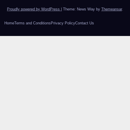
Proudly powered by WordPress
|
Theme: News Way by
Themeansar
.
Home
Terms and Conditions
Privacy Policy
Contact Us