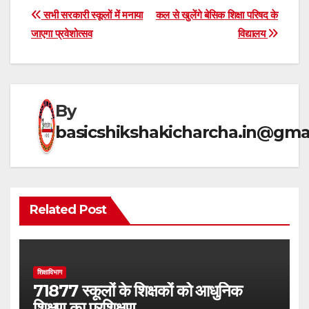
at
e
c
ar
Post
सभी सरकारी स्कूलों में मनाया
कल से खुलेंगे बेसिक शिक्षा परिषद के
s
gr
e
e
जाएगा प्रवेशोत्सव
विद्यालय
navigation
A
a
b
p
m
o
p
o
By
k
basicshikshakicharcha.in@gma
Related Post
शिक्षाविभाग
71877 स्कूलों के शिक्षकों को आधुनिक
शिक्षण का प्रशिक्षण