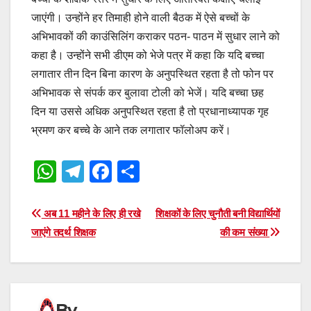
जाएंगी। उन्होंने हर तिमाही होने वाली बैठक में ऐसे बच्चों के
अभिभावकों की काउंसिलिंग कराकर पठन- पाठन में सुधार लाने को
कहा है। उन्होंने सभी डीएम को भेजे पत्र में कहा कि यदि बच्चा
लगातार तीन दिन बिना कारण के अनुपस्थित रहता है तो फोन पर
अभिभावक से संपर्क कर बुलावा टोली को भेजें। यदि बच्चा छह
दिन या उससे अधिक अनुपस्थित रहता है तो प्रधानाध्यापक गृह
भ्रमण कर बच्चे के आने तक लगातार फॉलोअप करें।
W
T
F
S
h
el
a
h
at
e
c
ar
Post
अब 11 महीने के लिए ही रखे
शिक्षकों के लिए चुनौती बनी विद्यार्थियों
s
gr
e
e
जाएंगे तदर्थ शिक्षक
की कम संख्या
navigation
A
a
b
p
m
o
p
o
By