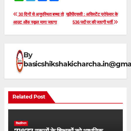
h
el
a
h
at
e
c
ar
Post
30 दिनों से अनुपस्थित बच्चा तो
यूपीपीएससी : असिस्टेंट प्रोफेसर के
s
gr
e
e
आउट ऑफ स्कूल माना जाएगा
536 पदों पर की जाएगी भर्ती
navigation
A
a
b
p
m
o
p
o
By
k
basicshikshakicharcha.in@gma
Related Post
शिक्षाविभाग