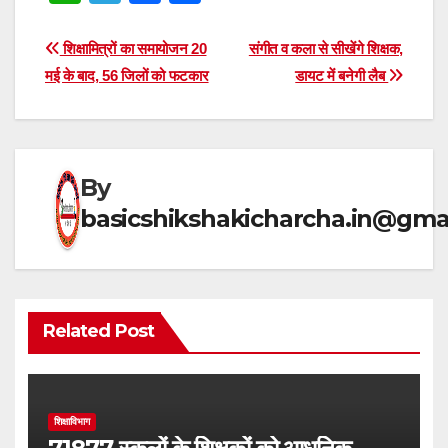
h
el
a
h
at
e
c
ar
Post
शिक्षामित्रों का समायोजन 20
संगीत व कला से सीखेंगे शिक्षक,
s
gr
e
e
मई के बाद, 56 जिलों को फटकार
डायट में बनेगी लैब
navigation
A
a
b
p
m
o
p
o
By
k
basicshikshakicharcha.in@gma
Related Post
शिक्षाविभाग