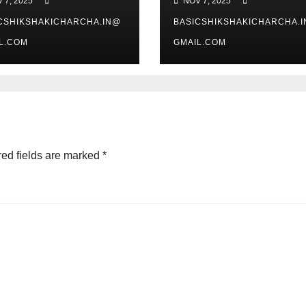
 7, 2025
NOV 7, 2025
CSHIKSHAKICHARCHA.IN@
BASICSHIKSHAKICHARCHA.
L.COM
GMAIL.COM
ed fields are marked
*