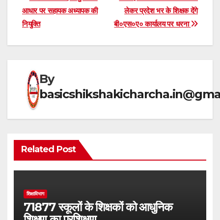
Post
s
gr
e
e
आधार पर सहायक अध्यापक की
लेकर प्रदेश भर के शिक्षक देंगे
navigation
नियुक्ति
बी०एस०ए० कार्यालय पर धरना
A
a
b
p
m
o
p
o
k
By
basicshikshakicharcha.in@gma
Related Post
शिक्षाविभाग
71877 स्कूलों के शिक्षकों को आधुनिक
शिक्षण का प्रशिक्षण