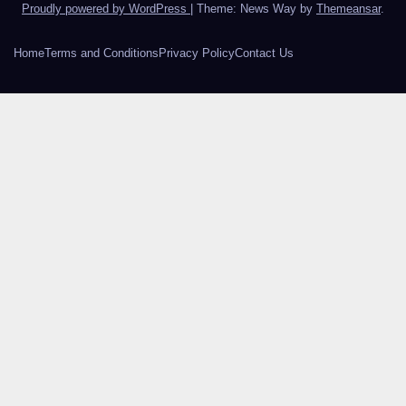
Proudly powered by WordPress
|
Theme: News Way by
Themeansar
.
Home
Terms and Conditions
Privacy Policy
Contact Us