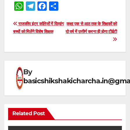
W
T
F
S
h
el
a
h
at
e
c
ar
Post
राजकीय इंटर कॉलेजों में दिव्यांग
कक्षा एक से आठ तक के शिक्षकों को
s
gr
e
e
बच्चों को मिलेंगे विशेष शिक्षक
दो वर्ष में उत्तीर्ण करना ही होगा टीईटी
navigation
A
a
b
p
m
o
p
o
k
By
basicshikshakicharcha.in@gma
Related Post