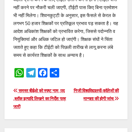
नहीं करने पर नौकरी चली जाएगी, टीईटी पास किए बिना प्रमोशन
भी नहीं मिलेगा। शिवनकुट्टी के अनुसार, इस फैसले से केरल के
लगभग 50 हजार शिक्षकों पर प्रतिकूल प्रभाव पड़ सकता है। यह
आदेश अधिकांश शिक्षकों को प्रभावित करेगा, जिससे पदोन्नति व
नियुक्तियां और अधिक जटिल हो जाएंगी। शिक्षक संघों ने चिंता
जताते हुए कहा कि टीईटी को पिछली तारीख से लागू करना लंबे
समय से कार्यरत शिक्षकों के साथ अन्याय है।
W
T
F
S
h
el
a
h
at
e
c
ar
Post
समस्त बीईओ को स्पष्ट नाम ,पद
निजी विश्वविद्यालयों-कॉलेजों की
s
gr
e
e
,ब्लॉक इत्यादि लिखने का निर्देश पत्र
मान्यता की होगी जांच
navigation
जारी
A
a
b
p
m
o
p
o