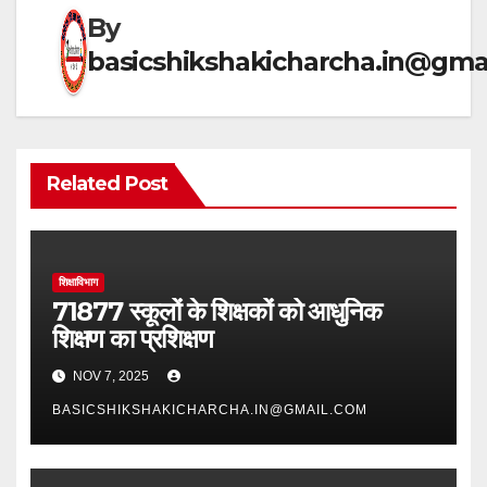
k
By
basicshikshakicharcha.in@gma
Related Post
शिक्षाविभाग
71877 स्कूलों के शिक्षकों को आधुनिक
शिक्षण का प्रशिक्षण
NOV 7, 2025
BASICSHIKSHAKICHARCHA.IN@GMAIL.COM