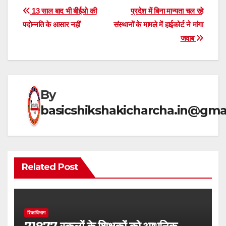
at
e
c
ar
Post
13 साल बाद भी बीईओ की
प्रदेश में बिना मान्यता चल रहे
s
gr
e
e
पदोन्नति के आसार नहीं
संस्थानों के मामले में हाईकोर्ट ने मांगा
navigation
जवाब
A
a
b
p
m
o
p
o
k
By
basicshikshakicharcha.in@gma
Related Post
शिक्षाविभाग