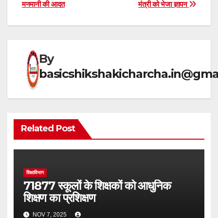
s
gr
e
e
मनमानी की आदत
मंत्री को भेजा ज्ञापन
navigation
A
a
b
p
m
o
p
o
By
k
basicshikshakicharcha.in@gma
Related Post
शिक्षाविभाग
71877 स्कूलों के शिक्षकों को आधुनिक
शिक्षण का प्रशिक्षण
NOV 7, 2025