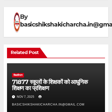
p
m
o
p
o
k
By
basicshikshakicharcha.in@gma
Related Post
शिक्षाविभाग
71877 स्कूलों के शिक्षकों को आधुनिक
शिक्षण का प्रशिक्षण
NOV 7, 2025
BASICSHIKSHAKICHARCHA.IN@GMAIL.COM